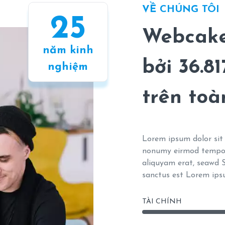
VỀ CHÚNG TÔI
25
Webcake
năm kinh
bởi 36.8
nghiệm
trên toàn
Lorem ipsum dolor sit 
nonumy eirmod tempor
aliquyam erat, seawd S
sanctus est Lorem ips
TÀI CHÍNH