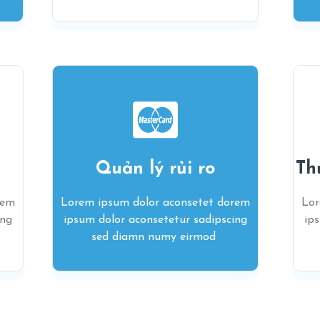
Quản lý rủi ro
Th
rem
Lorem ipsum dolor aconsetet dorem
Lor
ing
ipsum dolor aconsetetur sadipscing
ip
sed diamn numy eirmod