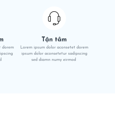
ệm
Tận tâm
t dorem
Lorem ipsum dolor aconsetet dorem
ipscing
ipsum dolor aconsetetur sadipscing
od
sed diamn numy eirmod