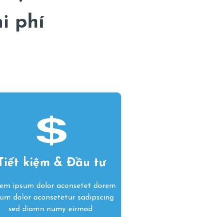
i phí
Tiết kiệm & Đầu tư
em ipsum dolor aconsetet dorem
sum dolor aconsetetur sadipscing
sed diamn numy eirmod