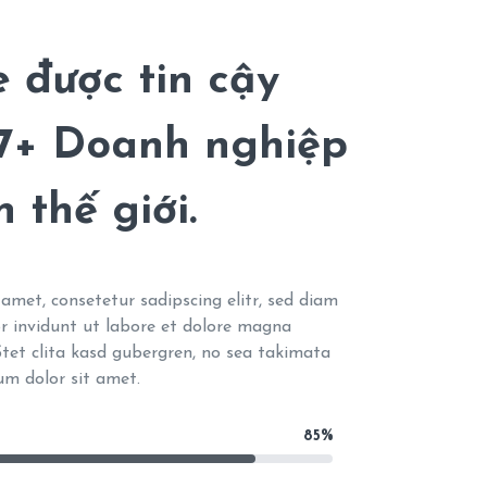
 được tin cậy
17+ Doanh nghiệp
 thế giới.
amet, consetetur sadipscing elitr, sed diam
 invidunt ut labore et dolore magna
tet clita kasd gubergren, no sea takimata
um dolor sit amet.
85%