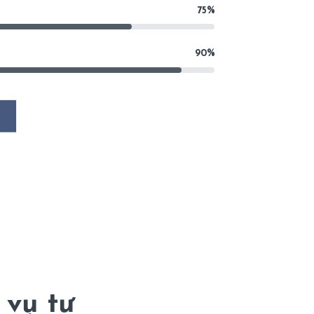
75%
90%
N
 vụ tư