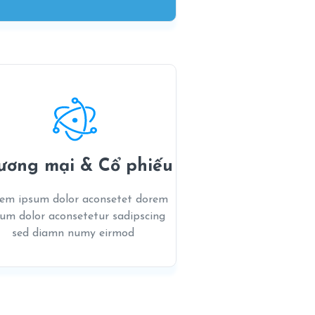
ương mại & Cổ phiếu
em ipsum dolor aconsetet dorem
sum dolor aconsetetur sadipscing
sed diamn numy eirmod