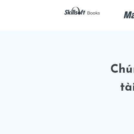
Chú
tà