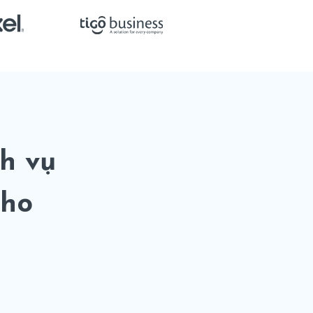
h vụ
cho