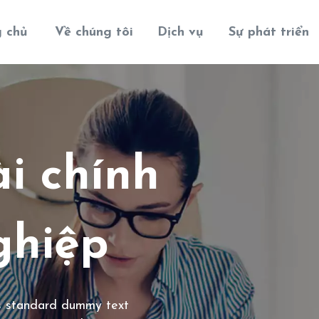
g chủ
Về chúng tôi
Dịch vụ
Sự phát triển
ài chính
ghiệp
's standard dummy text