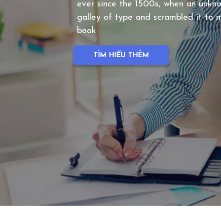
ever since the 1500s, when an unkno
galley of type and scrambled it to
book
TÌM HIỂU THÊM